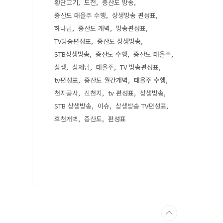
환단고기
도전
증산도 방송
증산도 태을주 수행
상생방송 편성표
하나님
증산도 개벽
방송편성표
TV방송편성표
증산도 상생방송
STB상생방송
증산도 수행
증산도 태을주
상생
상제님
태을주
TV 방송편성표
tv편성표
증산도 월간개벽
태을주 수행
천지공사
신천지
tv 편성표
상생방송
STB 상생방송
이슈
상생방송 TV편성표
후천개벽
증산도
편성표