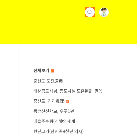
전체보기
증산도 도전道典
태상종도사님, 종도사님 도훈道訓 말씀
증산도, 진리眞理
동방신선학교, 우주1년
태을주수행(신神의세계
환단고기(한민족9천년 역사)