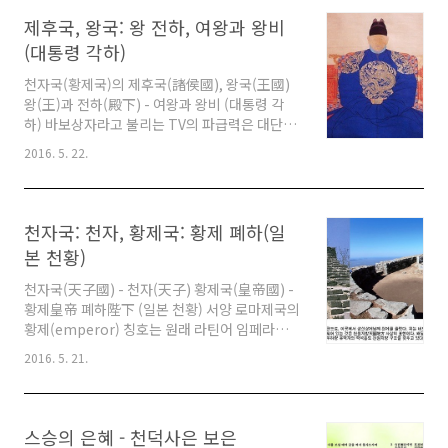
어 지치고 피폐해진 영혼을 적셔줄 수 있기를 희
제후국, 왕국: 왕 전하, 여왕과 왕비
망한다고 했습니다. 정치인, 종교인, 학자 등 모든
(대통령 각하)
민중이 각자의 위치에서 자신의 삶을 끊임없이
개혁하고 실천적인 사회변혁과 혁명을 통해 자신
천자국(황제국)의 제후국(諸侯國), 왕국(王國)
이 진정한 주인이 되는 보람 있는 인생을 위한 자
왕(王)과 전하(殿下) - 여왕과 왕비 (대통령 각
기성찰의 글을 모은 책입니다. 함석헌 선생이 말
하) 바보상자라고 불리는 TV의 파급력은 대단하
씀한 명상은 씨알 선생이 독창적으로 만든 것이
다. 지금은 공중파뿐만 아니라 케이블까지 수백
2016. 5. 22.
아니라 기독교의 기도, 불교의 참선, 도교의 수련
개의 채널에서 엄청난 콘텐츠가 홍수처럼 쏟아져
..
나오고 있다. 특히 역사적 사실과 허구를 섞어서
만든 사극은 시청자를 TV 앞으로 끌어당긴다. 공
전의 히트를 쳤던 대장금과 같은 퓨전 사극과 정
천자국: 천자, 황제국: 황제 폐하(일
통사극은 우리나라뿐만 아니라 여러 나라에서 사
본 천황)
랑을 받았다. 사극 드라마에서 조선 시대 사극 드
라마를 제외한 거의 모든 드라마에서 '왕'의 칭호
천자국(天子國) - 천자(天子) 황제국(皇帝國) -
를 '폐하'라고 하는 경우가 대다수다. 고려 충렬왕
황제皇帝 폐하陛下 (일본 천황) 서양 로마제국의
이후 고종황제가 대한제국을 선포하기 전까지는
황제(emperor) 칭호는 원래 라틴어 임페라토르
'왕'에 대한 칭호를 할 때 '전하'라고 하는 것이 맞
(imperator)에서 유래됐으며 이는 군 총사령관
2016. 5. 21.
다. 그런데도 고구려, 백제, 신라 시대..
을 의미하였으나, 후대에 통치권자의 의미를 부
여하고 황제로 번역한 것이다. 우리에게 제국(帝
國)의 개념이 부정적으로 인식된 것은 19세기 이
후 급속하게 대외팽창을 시작한 제국주의(帝國
스승의 은혜 - 천덕사은 보은