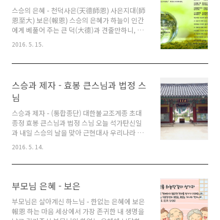
主義, imperialism) 역사 때문이다. 영토 확장
을 위해 다른 나라와 민족을 침략, 점령하면서부
스승의 은혜 - 천덕사은(天德師恩) 사은지대(師
터 제국주의는 침략주의의 대명사가 되었다. 대
恩至大) 보은(報恩) 스승의 은혜가 하늘이 인간
표적인 것이 일본 제국주의의 상징 일본 천황 호
에게 베풀어 주는 큰 덕(大德)과 견줄만하니, 스
칭이다. 일본 왕 명치(메이지)가 명치(메이지)유
승의 은혜는 지극히 크다. 천지(天地)는 인간과
2016. 5. 15.
신을 계기로 군사 봉건 제국주의로 탈바꿈하면서
만물을 낳고 조화로써 다스리고 말없이 가르칩니
대한제국(조선)을 비롯한 동양의 여러 나..
다. 이 천도(天道)의 섭리를 인문화(人文化) 한
것이 세상에서 말하는 군사부(君師父)일체(一
體) 문화입니다. 임금과 부모와 스승은 한 몸같이
스승과 제자 - 효봉 큰스님과 법정 스
소중한 존재입니다. 임금과 부모와 스승은 하나
님
로 인간을 낳고(새로 태어나게 하고), 인간을 인
간답게 가르치고, 인간을 온전한 인간으로 살아
스승과 제자 - (통합종단) 대한불교조계종 초대
가게 하여 주는 것이 군사부일체 문화의 정의입
종정 효봉 큰스님과 법정 스님 오늘 석가탄신일
니다. 이것은 단순히 옛말도 아니고 유교에 국한
과 내일 스승의 날을 맞아 근현대사 우리나라 불
된 말도 아니지만, 군사부일체 문화는 우리의 현
교사에 큰 발자취를 남긴 스승과 제자인 효봉 큰
2016. 5. 14.
실 속에서 사라졌습니다. 스승의 은혜는 하늘(임
스님과 법정 스님의 이야기를 해보고자 한다. 한
금이 대리)과..
반도에 불교가 유입된 시기는 4세기경이라 하니
우리나라에 불교가 들어온 지도 벌써 약 1600여
년이나 되었다. 우리나라 불교 천 육백 년 역사 동
부모님 은혜 - 보은
안 수많은 고승과 불사가 있었다. 우리나라 불교
1,600년 역사에서 근현대사에는 마치 약속이나
부모님은 살아계신 하느님 - 한없는 은혜에 보은
한 듯 가장 많은 선승이 동시대에 나타나 중생들
報恩 하는 마음 세상에서 가장 존귀한 내 생명을