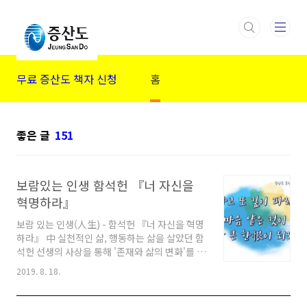
본문 바로가기
무료 증산도 책자 신청
홈
좋은 글
151
보람있는 인생 함석헌 『너 자신을
혁명하라』
보람 있는 인생(人生) - 함석헌 『너 자신을 혁명
하라』 中 실천적인 삶, 행동하는 삶을 살았던 함
석헌 선생의 사상을 통해 '존재와 삶의 변화'를 전
한 책입니다. 『너 자신을 혁명하라』의 엮은이
2019. 8. 18.
김진이 함석헌 선생의 글을 책을 내면서 선생의
글이 책을 읽는 사람 모두에게 인생의 생명수가
되어 오롯이 자기 자신을 되돌아보는 계기가 되