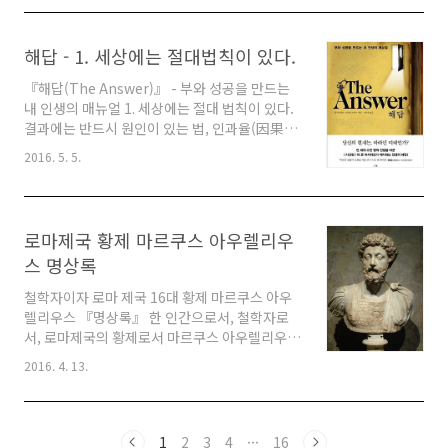
처럼 상상하고 이루어진다고 믿으라. ③ 비전 보
드 활용 - 내 눈으로 직접 성공한 모습을 확인하
라. 왜 이러한 행동이 꿈을 끌어당기는 걸까? 생
해답 - 1. 세상에는 절대법칙이 있다.
각과 현실은 서로 연결되어 있기 때문이다. 양자
물리학을 통해 과학은 에너지와 물질이 서로 연
『해답(The Answer)』 - 부와 성공을 만드는
관되어 있고, 서로의 형태로 변형될 수 있다는 사
내 인생의 매뉴얼 1. 세상에는 절대 법칙이 있다.
실을 알아냈다. "뭐야? 지금 물질과 에너지, 그리
결과에는 반드시 원인이 있는 법, 인과율(因果
고 이 세상의 모든 것이 생각으로 만들어졌다는
律)이다. 『해답』의 지은이는 인과관계를 다른
2016. 5. 5.
거야? 게다가 우리가 하는 생각이 사물의 형성에
말로 표현했다. 바로 '끌어당김의 법칙'이 있다.
영향을 미친다고?" 맞다! 사람이 하..
한쪽에는 꿈이 있고 한쪽에는 현실이 있다. 누구
든 꿈을 갖고 있다. 하지만 간절히 원하는 그곳과
자신이 위치한 현실 사이에는 늘 커다란 간격이
로마제국 황제 마르쿠스 아우렐리우
존재한다. 그럼에도 어느 분야에서건 불가능해
스 명상록
보였던 꿈과 현실을 일치시키는 데 성공한 사람
들이 있게 마련이다. 그들은 해냈다. 어떻게 해냈
철학자이자 로마 제국 16대 황제 마르쿠스 아우
을까? 나는 가능할까? 다른 사람들도 가능할까?
렐리우스 『명상록』 한 인간으로서, 철학자로
꿈과 현실은 하나로 통합되어야 한다. 그렇게 할
서, 로마제국의 황제로서 마르쿠스 아우렐리우스
수 있어야 하고 또 그렇게 해야 한다. 바로 나, 자
(121~180)가 철학적 사상을 바탕으로 삶의 고뇌
2016. 4. 13.
신의 인생이기 때문이다. 우리는 경제..
와 자기 성찰을 담은 글이 『명상록(冥想錄)』이
다. 다섯 명의 현명한 황제가 다스렸던 시기를 오
현제(五賢帝) 시대라고 하며, 이때가 로마제국이
번영을 누렸던 전성기로 가장 평화로웠던 시대로
1
2
3
4
···
16