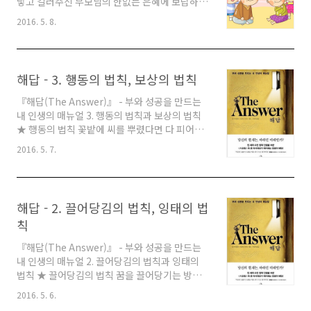
과 함께 가장 활발하게 활동하였다. 근대 선불교
낳고 길러주신 부모님의 한없는 은혜에 보답하는
의 중흥조로 일컬어지는 경허 대선사를 시작으로
효도는 자고이래(自古以來)로 인간이라면 누구
2016. 5. 8.
이 시대 마지막 선승이라 불리는 전강 대선사의
도 예외 없이 실천해야 할 가장 기본적인 인간 삶
제자 송담 스님에 이르기까지 근현대사 130여 년
의 길(道)이며, 우리가 지켜온 소중한 보은문화
의..
다. 그러나 사람의 도리를 실천하는 윤리와 도덕
은 시간이 흐를수록 점차 사라져가고 있으며, 시
해답 - 3. 행동의 법칙, 보상의 법칙
대의 변천은 효도의 의미마저 바꿔 놓았다. 자본
주의 사회에서 부모님께 효도하는 방식도 많이
『해답(The Answer)』 - 부와 성공을 만드는
달라졌다. 부모님께 용돈을 드리거나 선물을 사
내 인생의 매뉴얼 3. 행동의 법칙과 보상의 법칙
드리는 것이 이 시대의 효도방식이 되어버린 지
★ 행동의 법칙 꽃밭에 씨를 뿌렸다면 다 피어날
이미 오래이며, 복잡다단한 현대사회 구조 속에
때까지 기다리는 것은 당연한 일이다. 하지만 그
2016. 5. 7.
서 어쩔 수 없다고 변명만 늘어놓기에 바쁘다. 물
동안 두 손을 놓고 지켜만 봐야 할까? 심은 뒤에
질적으로 풍요로운 현대 문명사회는 인간의 존엄
는 물을 주고 잡초를 뽑아야 한다. 풍족한 성장 환
과 삶의 가치가 생명..
경을 조성하는 일은 당연한 나의 몫이다. 여기서
끝나지 않는다. 끌어당기고 잉태시킨 후에는 반
해답 - 2. 끌어당김의 법칙, 잉태의 법
드시 행동의 법칙을 따라야 한다. 아무리 상상하
칙
고 하루 종일 기다린다 해도 행동을 하지 않으면
아무것도 얻을 수 없을 것이다. 끌어당김의 법칙
『해답(The Answer)』 - 부와 성공을 만드는
과 잉태의 법칙, 그리고 행동의 법칙이라는 세 원
내 인생의 매뉴얼 2. 끌어당김의 법칙과 잉태의
칙은 한 세트라는 사실을 잊지 말기 바란다. ★ 보
법칙 ★ 끌어당김의 법칙 꿈을 끌어당기는 방법
상의 법칙 보상은 당신이 제공하는 것을 많은 사
은 다음과 같다. ① 목표를 확고한 글로 표기 - 목
2016. 5. 6.
람이 원할 때 나타난다. 사업의 성..
표를 벽에 게시하라. ② 영상화 자기 확신 - 영화