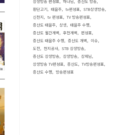
상생방송 편성표
하나님
증산도 방송
환단고기
태을주
tv편성표
STB상생방송
신천지
tv 편성표
TV 방송편성표
증산도 태을주
상생
태을주 수행
증산도 월간개벽
후천개벽
편성표
증산도 태을주 수행
증산도 개벽
이슈
도전
천지공사
STB 상생방송
증산도 상생방송
상생방송
상제님
상생방송 TV편성표
증산도
TV방송편성표
증산도 수행
방송편성표