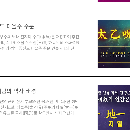
말처럼 세상이 종잡을 수 없고, 사람이 하고 싶은
) 천지공사는 정치적 대립과 군사적 충돌과 경제
도 태을주 주문
우주의 노래 천지의 수기(水氣)를 저장하여 후천
理) 4-19. 조물주 삼신(三神) 하나님의 조화성령
원의 성약 증산도 태을주 주문 인류 제1의 진리
 표현합니다. '一'은 절대 순수의 경계, 우주의
게 정의할 수 있습니다. '一'을 오행으로 말하면
 '율려'란 '순수음양', '태일(太一)', '순수 생
이념의 역사 배경
의 근원 천지 부모와 한 몸과 한 마음과 한 생명
7. 천지조화 태을주(太乙呪) 주문의 태일(太一)문
 즉 유교를 국시(國是)로 삼으면서 사회 전반에 걸
교 등 타 문화도 남아 있었습니다. 에는 고려 때부
서昭格署로 강등)으로 병합하여 제례(초제醮祭)를