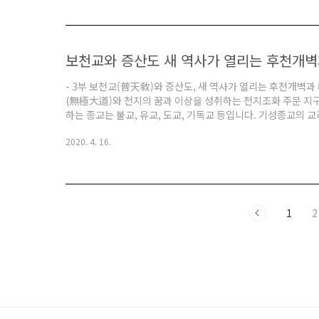
모든 인간의 본성(本性), 인간의 참마음은 우주의 대광명과 통.
보천교와 증산도 새 역사가 열리는 후천개벽
- 3부 보천교(普天敎)와 증산도, 새 역사가 열리는 후천개벽
(無極大道)와 천지의 꿈과 이상을 성취하는 천지조화 주문 지
하는 종교는 불교, 유교, 도교, 기독교 등입니다. 기성종교의
주의 통치자가 계시고, 특정한 시기에 인류를 구원하기 위해 호칭
2020. 4. 16.
니다. 2부에서도 언급됐듯이 유교와 불교와 도교와 기독교 등
하시는 것이 아니라 같은 '한 분'이며 지역과 문화적 특정에 따
습니다. 우주의 통치자이신 상제님으로부터 직접 천명(天命)과 .
1
2