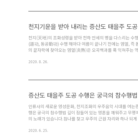
는 천지대자연의 섭리에 순응해야 가을에 열매를 맺을 수 있고 다
천지기운을 받아 내리는 증산도 태을주 도공
천지(天地)의 조화성령을 받아 천하 만세의 병을 다스리는 수
(道功, 동공動功) 수행 해마다 여름이 끝나기 전에는 염열, 즉
의 끝자락에 찾아오는 염열(炎熱)은 오곡백과를 푹 익혀주는 역
면서 가을이 오게 됩니다. 사람이 초목(草木)농사를 짓는 지구 
2020. 8. 26.
霜, 가을 서리)은 오곡백과를 열매 맺게 하지만, 찬 서리를 맞
여름과 가을과 겨울 동안 사람이 초목농사를 짓고 쉬는 지구 1
풍성한 결실의 계절이면서 죽음(死)의 계절이기도 합니다..
증산도 태을주 도공 수행은 궁극의 참수행법
인류사의 새로운 영성문화, 천지조화의 우주음악 시대를 여는증
행은 궁극의 참수행법 깊이 잠들어 있는 영혼을 깨워주고 무명에
의 노래가 있습니다.참나를 찾고 우주의 근원 자리와 하나 되게
으로 거듭 태어날 수 있게 해주는 우주 음악입니다. 우주의 본
2020. 6. 25.
때문에 누구도 예외 없이 천지의 광명과 밝음을 성취하는 태일(
력의 본성이며, 우주의 본래 모습이며 알든 모르던 모든 인간 