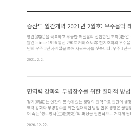
올린 기록이 나옵니다. 조선을 건국한 태조 이성계, 조선의 기틀
주 4대 세종 이도 등 여러 왕들이 소격전(..
증산도 월간개벽 2021년 2월호: 우주음악
병란(病亂)을 극복하고 무궁한 깨달음의 신인합일 조화(造化) 
발간: since 1996 통권 290호 커버스토리: 천지조화의 우주
년의 우주 1년 사계절을 통해 사람농사를 짓습니다. 우주 1년
대자연의 우주 1년은 전반기 우주봄과 여름의 선천과 후반기 우
2021. 2. 2.
년 사계절은 봄과 여름의 선천과 가을의 후천, 그리고 겨울은 
다. 봄우주와 여름우주의 선천 5만 년은 양(陽) 기운으로 주도
후천 5만 년은 음(陰) 기운이 주도하면서..
면역력 강화와 무병장수를 위한 절대적 방법
정기(精氣)는 인간의 몸속에 있는 생명의 진액으로 인간의 생명
역력 강화와 무병장수를 위한 절대적인 방법 만유 생명은 끊임
어 죽는 '생로병사(生老病死)'의 과정을 필연적으로 거치게 됩
하기 위해 부단히 애써 왔습니다. 그렇다고 육신을 가진 사람이
2020. 12. 22.
아닙니다, 일부 헛된 욕망에 사로잡힌 사람도 있었지만, 천지 