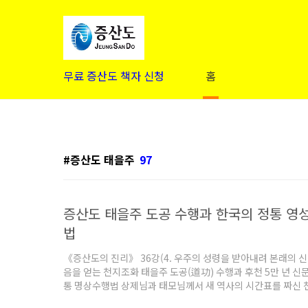
본문 바로가기
무료 증산도 책자 신청
홈
증산도 태을주
97
증산도 태을주 도공 수행과 한국의 정통 영
법
《증산도의 진리》 36강(4. 우주의 성령을 받아내려 본래의 
음을 얻는 천지조화 태을주 도공(道功) 수행과 후천 5만 년 
통 명상수행법 상제님과 태모님께서 새 역사의 시간표를 짜신 
는 후천 5만 년의 세상이 열리기 전까지는 상극(相克) 질서로 