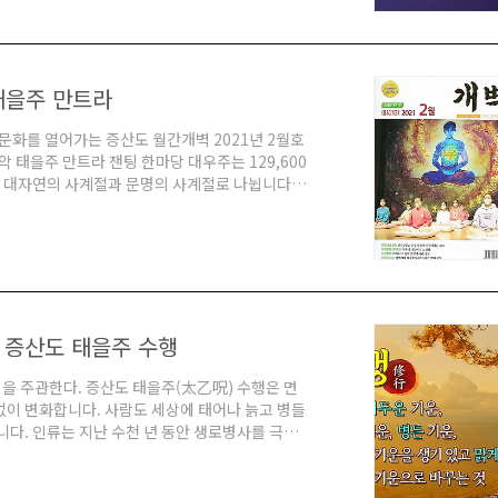
을 다진 3대 태종 이방원, 조선의 가장 위대한 군
 태을주 만트라
문화를 열어가는 증산도 월간개벽 2021년 2월호
음악 태을주 만트라 챈팅 한마당 대우주는 129,600
은 대자연의 사계절과 문명의 사계절로 나뉩니다.
주가을과 겨울이 후천입니다. 인류 문명의 우주 1
일체생명이 다음 우주 1년을 준비하는 휴게기입니
하여 인류 문명이 성장 발전하게 되고, 가을우주의
 증산도 태을주 수행
을 주관한다. 증산도 태을주(太乙呪) 수행은 면
없이 변화합니다. 사람도 세상에 태어나 늙고 병들
니다. 인류는 지난 수천 년 동안 생로병사를 극복
 죽지 않고 영원불멸의 삶을 영위하고자 한 것은
대자연의 섭리를 거스르지 않고 다만, 건강한 몸으