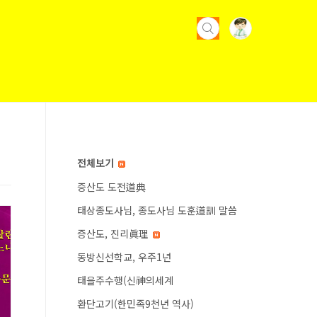
전체보기
증산도 도전道典
태상종도사님, 종도사님 도훈道訓 말씀
증산도, 진리眞理
동방신선학교, 우주1년
태을주수행(신神의세계
환단고기(한민족9천년 역사)