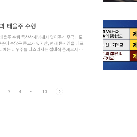
.
과 태을주 수행
과 태을주 수행 증산상제님께서 열어주신 무극대도
구촌에 수많은 종교가 있지만, 현재 동서양을 대표
 교리에는 대우주를 다스리시는 절대적 존재로서 우
은 다르지만, '한 분'이 오신다는 구원관이 있습
에서 말하는 우주의 통치자는 종교마다 따로 존재
라 단지 호칭만 달리 사용할 뿐이라는 사실을 밝혔
.
3
4
···
10