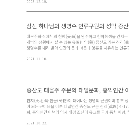
2023. 12. 19.
(亂法) 해원의 시간대입니다. 난법(亂法)과 해원(解寃)이라는 
대로 살면서 어지럽게 돌아갑니다. 세상이 돌아가는 세운(世運
적 마찰과 사회적 혼란과 문화적 갈등 등 주도권을 잡기 ..
삼신 하나님의 생명수 인류구원의 성약 증산
대우주와 상제님의 천명(天命)을 완수하고 천하창생을 건지는 
개벽의 상황에서 살 수 있는 유일한 약(藥) 증산도 기본 진리(眞
생명수를 내려 받아 인간의 몸과 마음과 영혼을 치유하는 인류구
원전이며 최초의 수행문화 경전이기도 한 에서는 대우주를 '一'로
2021. 11. 10.
본체, 우주의 일심, 우주 만유의 근원, 무형의 조물주 등 다양하
'일태극수(一太極水)',철학적으로 말하면 '율려(律呂)'라고 합니다.
명의 에너지', '태을(太乙)',..
증산도 태을주 주문의 태일문화, 홍익인간 
천지(天地)와 만물(萬物)이 태어나는 생명의 근원이며 창조 정신
이 되는 큰마음을 이룬 태일인간 증산도 근본 진리(眞理) 4-1
화, 홍익인간 이념의 역사 배경 조선이 유교를 국가 통치 이념,
쳐 유교 문화가 주류가 되었지만, 조선 사회 곳곳에는 도교와 불
2021. 10. 22.
터 내려온 도교의 여러 기관을 소격전(昭格殿, 세조 때 소격