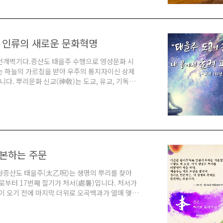
 역시 생로병사를 극복하는 문제는 부귀영화보다
중에..
 인류의 새로운 문화혁명
천개벽기다.증산도 태을주 수행으로 영성문화 시
는 하늘의 가르침을 받아 우주의 통치자이신 상제
다. 뿌리문화 신교(神敎)는 도교, 유교, 기독교
있는 대우주 조물주의 신성과 지혜와 생명과 광명
인류의 창세 역사 시대 신교(神敎)의 영성문화입
행, 기도 등을 통해서 성장 발전하면서 나름 외형
이 역사와..
반본하는 주문
원증산도 태을주(太乙呪)는 생명의 뿌리를 찾아
지로부터 17번째 절기가 처서(處暑)입니다. 처서가
이 오기 전에 마지막 더위로 오곡백과가 열매 맺는
를 맺고 생명의 진액은 뿌리로 돌아가는 원시반
 봄에 생명을 낳고 가을이 되면 열매 하나를 맺
殺)입니다. 천지 만물(天地 萬物)은 춘생추살 하