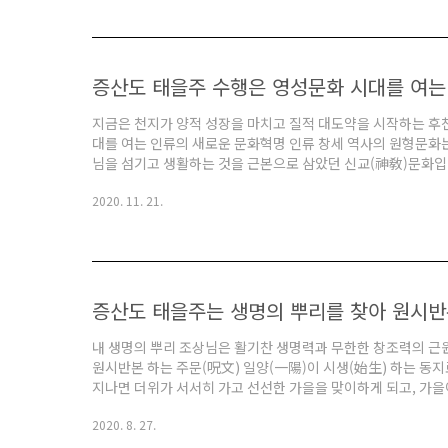
로 무병장수하는 삶을 찾은 것입니다. 과거에도 그랬고 지금도
더 원처작이고 식지 않은 뜨거운 화두입니다. 인간이 생로병사 
증산도 태을주 수행은 영성문화 시대를 여는
지금은 천지가 양적 성장을 마치고 질적 대도약을 시작하는 후
대를 여는 인류의 새로운 문화혁명 인류 창세 역사의 원형문화
님을 섬기고 생활하는 것을 근본으로 삼았던 신교(神敎)문화입니
등의 동서양의 줄기문화로 분화되었습니다. 인간 속에 잠들어 
2020. 11. 21.
을 수행과 기도와 진리적 깨달음을 삶의 목적으로 삼았던 것이 
니다. 인류 창세 역사의 원형 영성문화는 동서양 종교문화의 수
적인 문화혁명을 이룩했지만, 근원에서 멀어졌습니다. 우리 민족
증산도 태을주는 생명의 뿌리를 찾아 원시
내 생명의 뿌리 조상님은 활기찬 생명력과 무한한 창조력의 근
원시반본 하는 주문(呪文) 일양(一陽)이 시생(始生) 하는 동
지나면 더위가 서서히 가고 선선한 가을을 맞이하게 되고, 가을
것이 천지대자연의 섭리입니다. 가을로 들어가면서 초목은 열매
2020. 8. 27.
본(原始返本)은 천지대자연의 이치입니다. 천지대자연의 이치는
어 놓고 숙살지기(肅殺之氣)로 생명을 거두는 춘생추살(春生秋