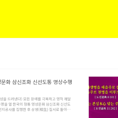
성문화 삼신조화 신선도통 명상수행
신성을 드러낸다) 모든 장애를 극복하고 영적 깨달
신문명을 열 한국의 정통 영성문화 삼신조화 신선도
천지공사를 집행한 후 상생(相生) 질서로 돌아가
돌아간 선천(先天) 5만 년 역사를 마무리 짓는 난법