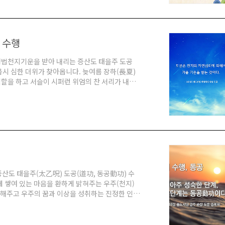
시 ..
 수행
행법천지기운을 받아 내리는 증산도 태을주 도공
 몹시 심한 더위가 찾아옵니다. 늦여름 장하(長夏)
할을 하고 서슬이 시퍼런 위엄의 찬 서리가 내리
1년 사계절의 가을로 들어갈 때 내리는 추상(秋
은 낙엽은 소리 없이 땅으로 떨어지게 됩니다. 봄과
년 사계절에서 봄은 생(生)의 계절이지만, 가을은
산도 태을주(太乙呪) 도공(道功, 동공動功) 수
 쌓여 있는 마음을 환하게 밝혀주는 우주(천지)
 해주고 우주의 꿈과 이상을 성취하는 진정한 인간
성은 대광명과 밝음입니다. 인간은 천지의 자녀이기
太一) 인간이 되어야 합니다. 대광명은 우주 생명
삶의 목적입니다. 국가와 민족과 인종을 막론하고