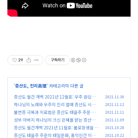
29
구독하기
'
증산도, 진리眞理
' 카테고리의 다른 글
증산도 월간 개벽 2021년 12월호: 우주 원십자
2021.11.30
문양의 순금반지
하나님의 노래와 우주의 진리 열매 증산도 시천주
2021.11.12
(9)
와 태을주 도공 수행
불면증 극복과 치료법은 증산도 태을주 주문 수행
2021.11.11
(7)
성부 아버지 하나님의 크신 은혜를 받는 증산도
2021.11.09
(5)
시천주 주문
증산도 월간개벽 2021년 11월호: 불로장생을 꿈
2021.10.28
(8)
꾼 한무제 유철
증산도 태을주 주문의 태일문화, 홍익인간 이념
2021.10.22
(9)