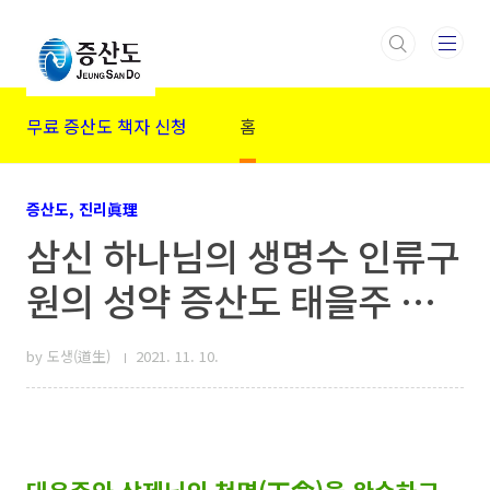
본문 바로가기
무료 증산도 책자 신청
홈
증산도, 진리眞理
삼신 하나님의 생명수 인류구
원의 성약 증산도 태을주 주
문
by 도생(道生)
2021. 11. 10.