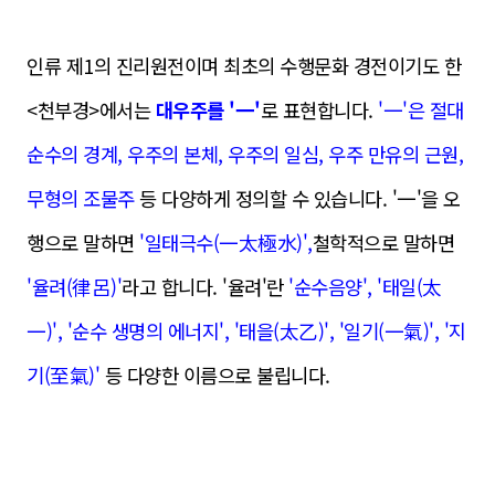
인류 제1의 진리원전이며 최초의 수행문화 경전이기도 한
<천부경>에서는
대우주를 '一'
로 표현합니다.
'一'은 절대
순수의 경계, 우주의 본체, 우주의 일심, 우주 만유의 근원,
무형의 조물주
등 다양하게 정의할 수 있습니다. '一'을 오
행으로 말하면
'일태극수(一太極水)',
철학적으로 말하면
'율려(律呂)'
라고 합니다. '율려'란
'순수음양', '태일(太
一)', '순수 생명의 에너지', '태을(太乙)', '일기(一氣)', '지
기(至氣)'
등 다양한 이름으로 불립니다.