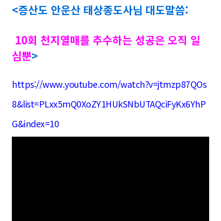
<증산도 안운산 태상종도사님 대도말씀:
10회 천지열매를 추수하는 성공은 오직 일
심뿐
>
https://www.youtube.com/watch?v=jtmzp87QOs
8&list=PLxx5mQ0XoZY1HUkSNbUTAQciFyKx6YhP
G&index=10