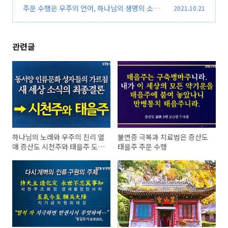
의 역사 배경
주문 수행은 우주의 언어, 하나님의 생명의 소리
2021.10.21
(9)
와 우주의 노래
(6)
관련글
하나님의 노래와 우주의 진리 열
불면증 극복과 치료법은 증산도
매 증산도 시천주와 태을주 도공
태을주 주문 수행
수행