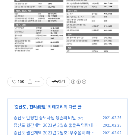
150
구독하기
'
증산도, 진리眞理
' 카테고리의 다른 글
증산도 안경전 종도사님 생존의 비밀
2021.02.26
(10)
증산도 월간개벽 2021년 3월호 울돌목 명량대첩
2021.02.25
과 진도대교
증산도 월간개벽 2021년 2월호: 우주음악 태을
2021.02.02
(4)