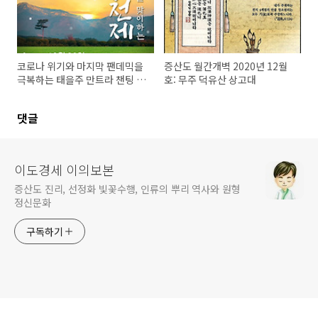
코로나 위기와 마지막 팬데믹을
증산도 월간개벽 2020년 12월
극복하는 태을주 만트라 챈팅 콘
호: 무주 덕유산 상고대
서트
댓글
이도경세 이의보본
증산도 진리, 선정화 빛꽃수행, 인류의 뿌리 역사와 원형
정신문화
구독하기