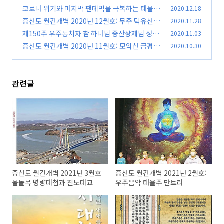
주 만트라
코로나 위기와 마지막 팬데믹을 극복하는 태을주
2020.12.18
(4)
만트라 챈팅 콘서트
증산도 월간개벽 2020년 12월호: 무주 덕유산 상
2020.11.28
(4)
고대
제150주 우주통치자 참 하나님 증산상제님 성탄
2020.11.03
(8)
대치성
증산도 월간개벽 2020년 11월호: 모악산 금평제
2020.10.30
(5)
(금평저수지)
(4)
관련글
증산도 월간개벽 2021년 3월호
증산도 월간개벽 2021년 2월호:
울돌목 명량대첩과 진도대교
우주음악 태을주 만트라