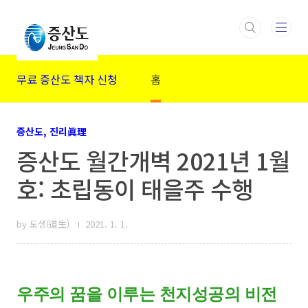
본문 바로가기
무료 증산도 책자 신청
홈
증산도, 진리眞理
증산도 월간개벽 2021년 1월
호: 초립동이 태을주 수행
by 도생(道生)
2021. 1. 1.
우주의 꿈을 이루는 천지성공의 비전