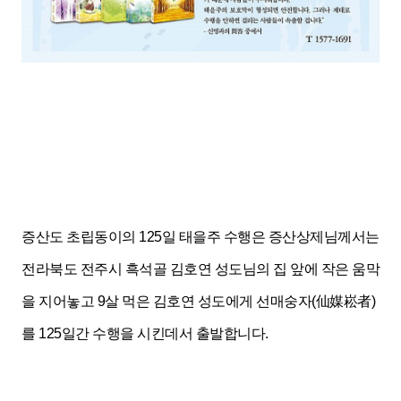
증산도 초립동이의 125일 태을주 수행은 증산상제님께서는
전라북도 전주시 흑석골 김호연 성도님의 집 앞에 작은 움막
을 지어놓고 9살 먹은 김호연 성도에게 선매숭자(仙媒崧者)
를 125일간 수행을 시킨데서 출발합니다.