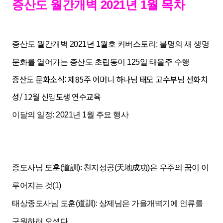
증산도 월간개벽 20
21년 1월 목차
증산도 월간개벽 2021년 1월호 커버스토리: 불명의 새 생명
문화를 열어가는 증산도 초립동이 125일 태을주 수행
증산도 문화소식: 제85주 어머니 하나님 태모 고수부님 선화치
성/ 12월 신입도생 연수교육
이달의 일정: 2021년 1월 주요 행사
종도사님 도훈(道訓): 천지성공(天地成功)
은 우주의 꿈이 이
루어지는 것(1)
태상종도사님 도훈(道訓): 상제님은 가을개
벽기에 인류를
구원하러 오셨다.