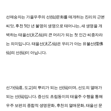
선매숭자는 가을우주의 선(仙)문화를 매개하는 진리의 근본
씨앗, 후천 5만 년 불명의 생명으로 태어나는,
새 생명을 개
벽하는 태을선(太乙仙)의 큰 머리가 되는 첫 인간 씨종자라
는 의미입니다.
태을선(太乙仙)은 우리가 아는 유불선(儒佛
仙)의 선(仙)이 아닙니다.
선가(仙道, 도교)의 뿌리가 되는 선(仙)이며, 선도의 열매가
되는 선(仙)입니다. 증산
도 초립동이의 태을주 수행을 통해
우주 보편의 종합적
생명문화,
후천의 열매문화, 태을선
문