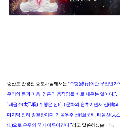
증산도 안경전 종도사님께서는
"수행(修行)이란 무엇인가?
우리의 몸과 마음, 영혼의 움직임을 바로 세우는 일이다.",
"태을주(太乙呪) 수행은 선(仙) 문화의 원류이면서 선
(仙)의
마지막 진리 종결판이다. 가을우주 선(仙)문화, 태을선(太乙
仙)으로 우주의 꿈이 이루어진다."
라고 말씀하셨습니다.