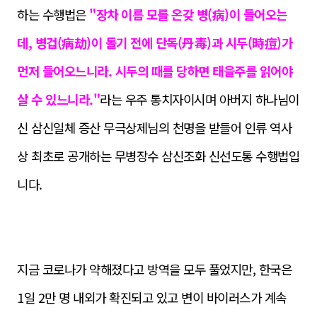
하는 수행법은
"장차 이름 모를 온갖 병(病)이 들어오는
데, 병겁(病劫)이 돌기 전에 단독(丹毒)과 시두(時痘)가
먼저 들어오느니라. 시두의 때를 당하면 태을주를 읽어야
살 수 있느니라."
라는 우주 통치자이시며 아버지 하나님이
신 삼신일체 증산 무극상제님의 천명을 받들어 인류 역사
상 최초로 공개하는 무병장수 삼신조화 신선도통 수행법입
니다.
지금 코로나가 약해졌다고 방역을 모두 풀었지만, 한국은
1일 2만 명 내외가 확진되고 있고 변이 바이러스가 계속