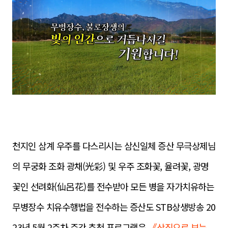
천지인 삼계 우주를 다스리시는 삼신일체 증산 무극상제님
의 무궁화 조화 광채(光彩) 및 우주 조화꽃, 율려꽃, 광명
꽃인 선려화(仙呂花)를 전수받아 모든 병을 자가치유하는
무병장수 치유수행법을 전수하는 증산도 STB상생방송 20
23년 5월 2주차 주간 추천 프로그램은
《상징으로 보는