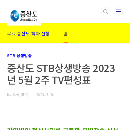
본문 바로가기
무료 증산도 책자 신청
홈
STB 상생방송
증산도 STB상생방송 2023
년 5월 2주 TV편성표
by 도생(道生)
2023. 5. 8.