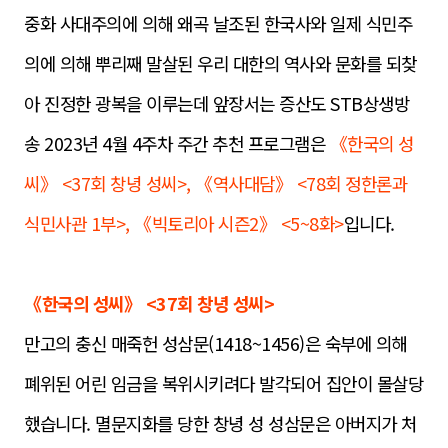
중화 사대주의에 의해 왜곡 날조된 한국사와 일제 식민주
의에 의해 뿌리째 말살된 우리 대한의 역사와 문화를 되찾
아 진정한 광복을 이루는데 앞장서는 증산도 STB상생방
송 2023년 4월 4주차 주간 추천 프로그램은
《한국의 성
씨》 <37회 창녕 성씨>, 《역사대담》 <78회 정한론과
식민사관 1부>, 《빅토리아 시즌2》 <5~8화>
입니다.
《한국의 성씨》 <37회 창녕 성씨>
만고의 충신 매죽헌 성삼문(1418~1456)은 숙부에 의해
폐위된 어린 임금을 복위시키려다 발각되어 집안이 몰살당
했습니다. 멸문지화를 당한 창녕 성 성삼문은 아버지가 처