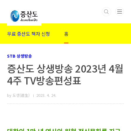
본문 바로가기
무료 증산도 책자 신청
홈
STB 상생방송
증산도 상생방송 2023년 4월
4주 TV방송편성표
by 도생(道生)
2023. 4. 24.