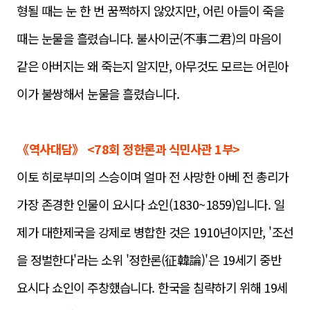
형될 때는 눈 한 번 꿈쩍하지 않았지만, 어린 아들이 죽을
때는 눈물을 흘렸습니다. 불사이군(不事二君)의 마음이
같은 아버지는 왜 죽는지 알지만, 아무것도 모르는 어린아
이가 불쌍해서 눈물을 흘렸
습니다.
《역사대담》 <78회 정한론과 식민사관 1부>
이토 히로부미의 스승이며 얼마 전 사망한 아베 전 총리가
가장 존경한 인물이 요시다 쇼인(1830~1859)입니다. 일
제가 대한제국을 강제로 병합한 것은 1910년이지만, '조선
을 정벌한다'라는 소위 '정한론(征韓論)'은 19세기 중반
요시다 쇼인이 주창했습니다. 한국을 침략하기 위해 19세